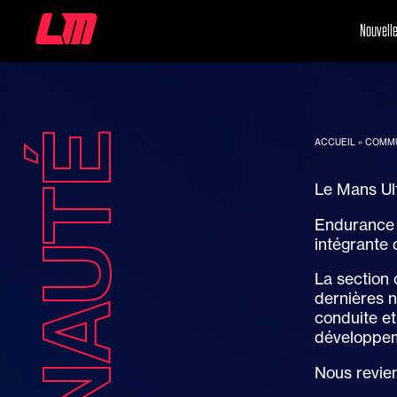
Nouvell
ACCUEIL
»
COMM
Le Mans Ult
Endurance 
intégrante 
La section 
dernières n
conduite et
développem
Nous revien