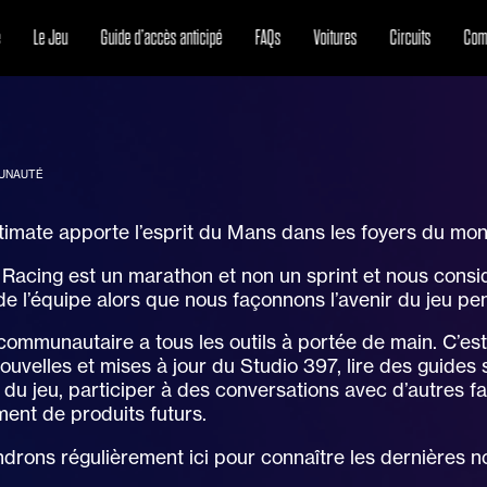
e
Le Jeu
Guide d’accès anticipé
FAQs
Voitures
Circuits
Com
UNAUTÉ
imate apporte l’esprit du Mans dans les foyers du mond
Racing est un marathon et non un sprint et nous con
de l’équipe alors que nous façonnons l’avenir du jeu pen
communautaire a tous les outils à portée de main. C’es
ouvelles et mises à jour du Studio 397, lire des guides su
 du jeu, participer à des conversations avec d’autres f
ent de produits futurs.
drons régulièrement ici pour connaître les dernières 